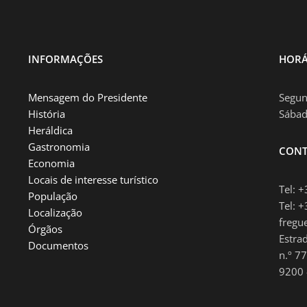
INFORMAÇÕES
HORÁ
Mensagem do Presidente
Segun
História
Sábad
Heráldica
Gastronomia
CONT
Economia
Locais de interesse turístico
Tel: 
População
Tel: 
Localização
fregu
Órgãos
Estra
Documentos
n.º 77
9200 